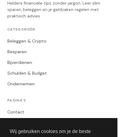
Heldere financiële tips zonder jargon. Leer slim
sparen, beleggen en je geldzaken regelen met
praktisch advies.
CATEGORIEËN
Beleggen & Crypto
Besparen
Bijverdienen
Schulden & Budget
Ondernemen
PAGINA'S
Contact
Privacybeleid
Wij gebruiken cookies om je de beste
Algemene Voorwaarden