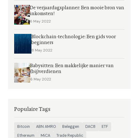
De verjaardagsplanner: Een mooie bron van
inkomsten!
6 May 2022
Blockchain-technologie: Een gids voor
beginners
8 May 2022
Babysitten: Een makkelijke manier van
(bij)verdienen
6 May 2022
Populaire Tags
Bitcoin
ABN AMRO
Beleggen
DAC8
ETF
Ethereum
MiCA
Trade Republic