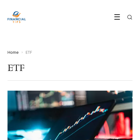
☰
Home
›
ETF
ETF