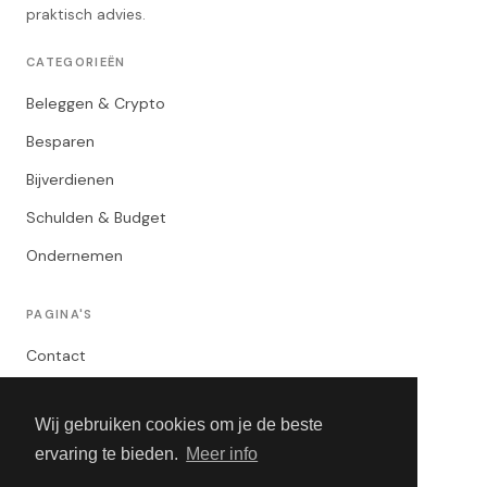
praktisch advies.
CATEGORIEËN
Beleggen & Crypto
Besparen
Bijverdienen
Schulden & Budget
Ondernemen
PAGINA'S
Contact
Privacybeleid
Wij gebruiken cookies om je de beste
Algemene Voorwaarden
ervaring te bieden.
Meer info
Adverteren