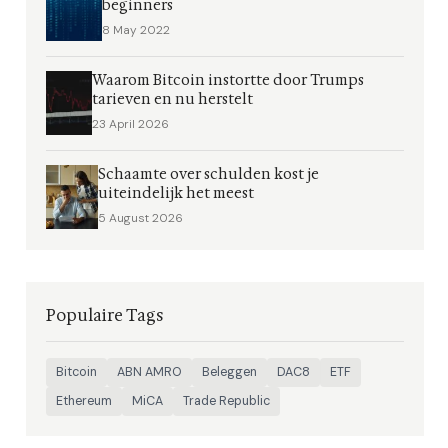
beginners
8 May 2022
Waarom Bitcoin instortte door Trumps
tarieven en nu herstelt
23 April 2026
Schaamte over schulden kost je
uiteindelijk het meest
5 August 2026
Populaire Tags
Bitcoin
ABN AMRO
Beleggen
DAC8
ETF
Ethereum
MiCA
Trade Republic