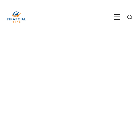
☰
BESPAREN
Zo verdien je honderden
euro's terug met cashback
apps
24 June 2026
·
6 min leestijd