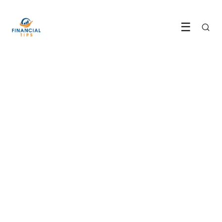
☰
BESPAREN
Zo bespaar je dit jaar
honderden euro's op je
abonnementen
1 June 2026
·
5 min leestijd